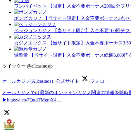
ワンバイベット
【限定】入金不要ボーナス200回分フ
ボンズカジノ
【当サイト限定】入金不要ボーナス3点セ
ベラジョンカジノ
【当サイト限定】入金不要100回分
カジノエックス
【当サイト限定】入金不要ボーナス3,5
遊雅堂
【当サイト限定】入金不要ボーナス総額6,000円
ツイッター @allcasinosjp
オールカジノ(Allcasinos）公式サイト
フォロー
オールカジノでは最新のオンラインカジノ関連の情報を随時配
▶https://t.co/7QgdTMgmX4…