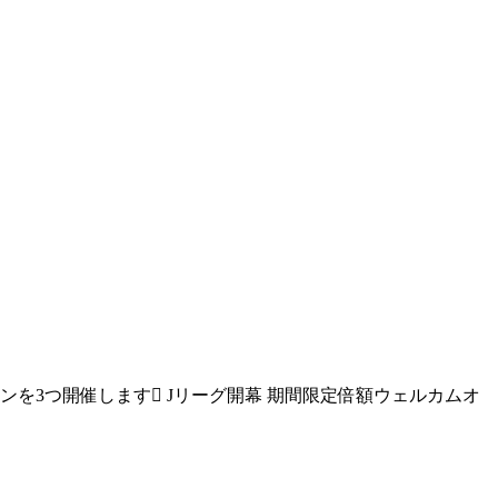
ンを3つ開催します Jリーグ開幕 期間限定倍額ウェルカムオ