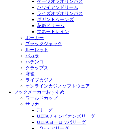
ゲーツオブオリンパス
ハワイアンドリーム
ライズオブオリンパス
ギガントゥーンズ
花魁ドリーム
マネートレイン
ポーカー
ブラックジャック
ルーレット
バカラ
パチンコ
クラップス
麻雀
ライブカジノ
オンラインカジノソフトウェア
ブックメーカーおすすめ
ワールドカップ
サッカー
Jリーグ
UEFAチャンピオンズリーグ
UEFAヨーロッパリーグ
プレミアリーグ