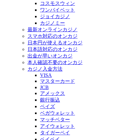
コスモスウィン
ワンバイベット
ジョイカジノ
カジノミー
最新オンラインカジノ
スマホ対応のオンカジ
日本円が使えるオンカジ
日本語対応のオンカジ
出金が早いオンカジ
本人確認不要のオンカジ
カジノ入金方法
VISA
マスターカード
JCB
アメックス
銀行振込
ペイズ
ベガウォレット
マッチベター
アイウォレット
タイガーペイ
ペイペイ