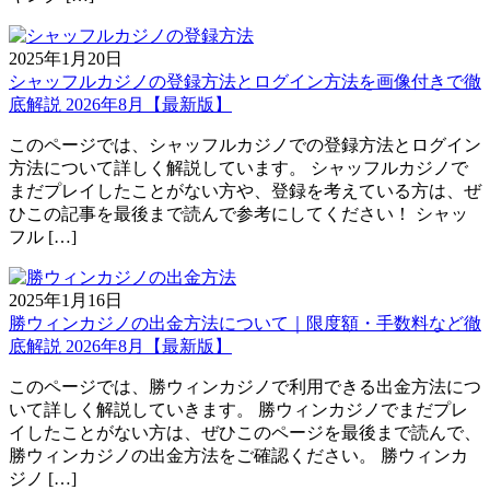
2025年1月20日
シャッフルカジノの登録方法とログイン方法を画像付きで徹
底解説 2026年8月【最新版】
このページでは、シャッフルカジノでの登録方法とログイン
方法について詳しく解説しています。 シャッフルカジノで
まだプレイしたことがない方や、登録を考えている方は、ぜ
ひこの記事を最後まで読んで参考にしてください！ シャッ
フル […]
2025年1月16日
勝ウィンカジノの出金方法について｜限度額・手数料など徹
底解説 2026年8月【最新版】
このページでは、勝ウィンカジノで利用できる出金方法につ
いて詳しく解説していきます。 勝ウィンカジノでまだプレ
イしたことがない方は、ぜひこのページを最後まで読んで、
勝ウィンカジノの出金方法をご確認ください。 勝ウィンカ
ジノ […]