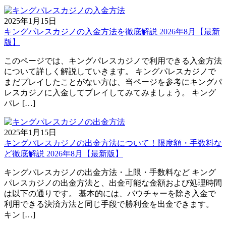
2025年1月15日
キングパレスカジノの入金方法を徹底解説 2026年8月【最新
版】
このページでは、キングパレスカジノで利用できる入金方法
について詳しく解説していきます。 キングパレスカジノで
まだプレイしたことがない方は、当ページを参考にキングパ
レスカジノに入金してプレイしてみてみましょう。 キング
パレ […]
2025年1月15日
キングパレスカジノの出金方法について！限度額・手数料な
ど徹底解説 2026年8月【最新版】
キングパレスカジノの出金方法・上限・手数料など キング
パレスカジノの出金方法と、出金可能な金額および処理時間
は以下の通りです。 基本的には、バウチャーを除き入金で
利用できる決済方法と同じ手段で勝利金を出金できます。
キン […]