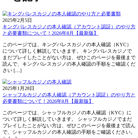
2025年2月5日
キングパレスカジノの本人確認（アカウント認証）のやり方
と必要書類について！2026年8月【最新版】
このページでは、キングパレスカジノの本人確認（KYC）
について詳しく解説していきます。 キングパレスカジノで
まだプレイしたことがない方は、ぜひこのページを最後まで
読んで、キングパレスカジノの本人確認の手順をご確認くだ
さい […]
2025年1月28日
シャッフルカジノの本人確認（アカウント認証）のやり方と
必要書類について！2026年8月【最新版】
このページでは、シャッフルカジノの本人確認（KYC）に
ついて詳しく解説していきます。 シャッフルカジノでまだ
プレイしたことがない方は、ぜひこのページを最後まで読ん
で、シャッフルカジノの本人確認の手順をご確認ください。