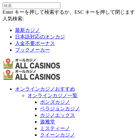
Enter キーを押して検索するか、ESC キーを押して閉じます
人気検索:
最新カジノ
日本語対応のオンカジ
入金不要ボーナス
ブックメーカー
オンラインカジノおすすめ
オンラインカジノ一覧
ボンズカジノ
ベラジョンカジノ
カジノエックス
遊雅堂
ミスティーノ
クイーンカジノ