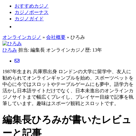
おすすめカジノ
カジノボーナス
カジノガイド
オンラインカジノ
»
会社概要
»
ひろみ
ひろみ
担当: 編集長
オンラインカジノ歴: 13年
1987年生まれ 兵庫県出身 ロンドンの大学に留学中、友人に
勧められてオンラインギャンブルを始め、スポーツベットを
中心に今ではスロットやテーブルゲームにも夢中。語学力を
活かし日本語サイトだけでなく、日本未進出のオンラインカ
ジノサイトまで幅広くプレイし、プレイヤー目線で記事を執
筆しています。趣味はスポーツ観戦とスロットです。
編集長ひろみが書いたレビュ
ーと記事