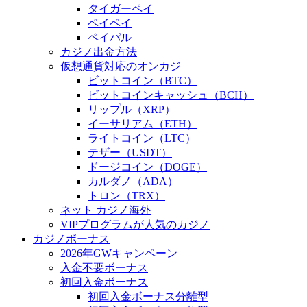
タイガーペイ
ペイペイ
ペイパル
カジノ出金方法
仮想通貨対応のオンカジ
ビットコイン（BTC）
ビットコインキャッシュ（BCH）
リップル（XRP）
イーサリアム（ETH）
ライトコイン（LTC）
テザー（USDT）
ドージコイン（DOGE）
カルダノ（ADA）
トロン（TRX）
ネット カジノ海外
VIPプログラムが人気のカジノ
カジノボーナス
2026年GWキャンペーン
入金不要ボーナス
初回入金ボーナス
初回入金ボーナス分離型