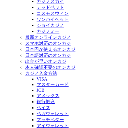
カジノスカイ
テッドベット
コスモスウィン
ワンバイベット
ジョイカジノ
カジノミー
最新オンラインカジノ
スマホ対応のオンカジ
日本円が使えるオンカジ
日本語対応のオンカジ
出金が早いオンカジ
本人確認不要のオンカジ
カジノ入金方法
VISA
マスターカード
JCB
アメックス
銀行振込
ペイズ
ベガウォレット
マッチベター
アイウォレット