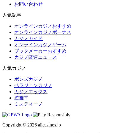
お問い合わせ
人気記事
オンラインカジノおすすめ
オンラインカジノボーナス
カジノガイド
オンラインカジノゲーム
ブックメーカーおすすめ
カジノ関連ニュース
人気カジノ
ボンズカジノ
ベラジョンカジノ
カジノエックス
遊雅堂
ミスティーノ
Copyright © 2026 allcasinos.jp