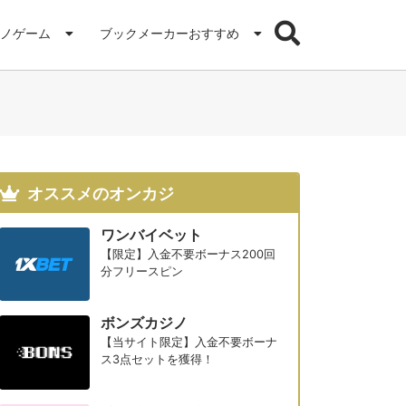
ノゲーム
ブックメーカーおすすめ
オススメのオンカジ
ワンバイベット
【限定】入金不要ボーナス200回
分フリースピン
ボンズカジノ
【当サイト限定】入金不要ボーナ
ス3点セットを獲得！