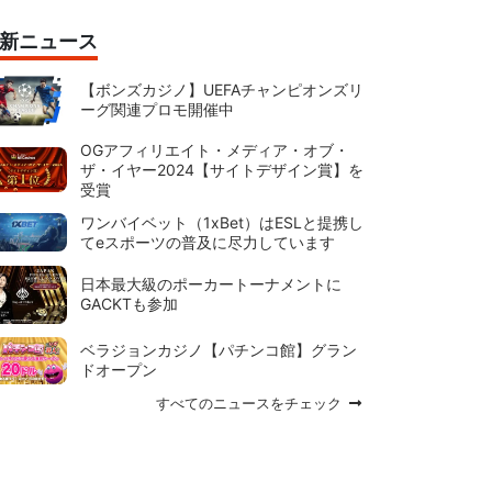
#ワンダーカジノ #スロット #トーナ
メント
新ニュース
Twitter
【ボンズカジノ】UEFAチャンピオンズリ
ーグ関連プロモ開催中
オールカジノ(Allcasinos）公式サイ
OGアフィリエイト・メディア・オブ・
ト
ザ・イヤー2024【サイトデザイン賞】を
受賞
@allcasinosjp
·
9 7月 2025
【コニベット】お友達紹介キャン
ワンバイベット（1xBet）はESLと提携し
ペーン♬
てeスポーツの普及に尽力しています
日本最大級のポーカートーナメントに
紹介した方も、された方もボーナスゲ
GACKTも参加
ット！お友達と100ドルの報酬をシェ
アしよう✨
ベラジョンカジノ【パチンコ館】グラン
ドオープン
レビュー➡ https://bit.ly/3Hnex4l
すべてのニュースをチェック
公式サイト➡https://bit.ly/3HkGMkb
#友達紹介キャンペーン #100ドル進呈
#コニベット