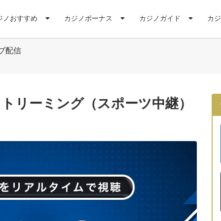
ジノおすすめ
カジノボーナス
カジノガイド
カジ
ブ配信
ストリーミング（スポーツ中継）