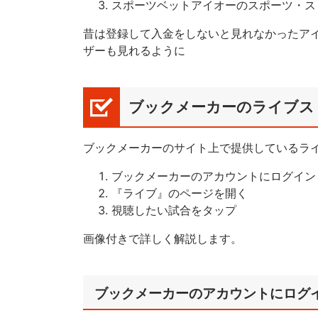
スポーツベットアイオーのスポーツ・ス
昔は登録して入金をしないと見れなかったア
ザーも見れるように
ブックメーカーのライブス
ブックメーカーのサイト上で提供しているラ
ブックメーカーのアカウントにログイン
『ライブ』のページを開く
視聴したい試合をタップ
画像付きで詳しく解説します。
ブックメーカーのアカウントにログ