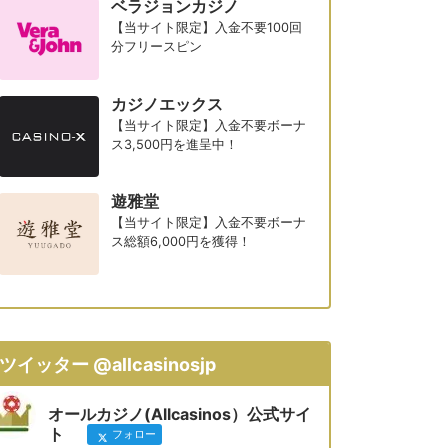
ベラジョンカジノ
【当サイト限定】入金不要100回
分フリースピン
カジノエックス
【当サイト限定】入金不要ボーナ
ス3,500円を進呈中！
遊雅堂
【当サイト限定】入金不要ボーナ
ス総額6,000円を獲得！
ツイッター @allcasinosjp
オールカジノ(Allcasinos）公式サイ
ト
フォロー