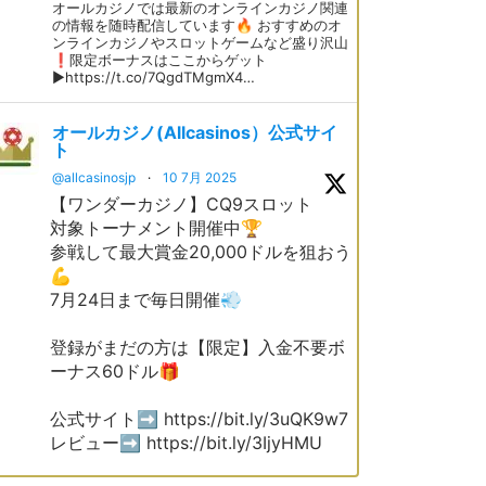
オールカジノでは最新のオンラインカジノ関連
の情報を随時配信しています🔥 おすすめのオ
ンラインカジノやスロットゲームなど盛り沢山
❗️限定ボーナスはここからゲット
▶https://t.co/7QgdTMgmX4…
オールカジノ(Allcasinos）公式サイ
ト
@allcasinosjp
·
10 7月 2025
【ワンダーカジノ】CQ9スロット
対象トーナメント開催中🏆
参戦して最大賞金20,000ドルを狙おう
💪
7月24日まで毎日開催💨
登録がまだの方は【限定】入金不要ボ
ーナス60ドル🎁
公式サイト➡ https://bit.ly/3uQK9w7
レビュー➡ https://bit.ly/3IjyHMU