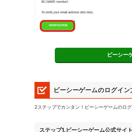
ビーシー
ビーシーゲームのログイン
2ステップでカンタン！ビーシーゲームのロ
ステップ1.ビーシーゲーム公式サイ