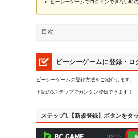
ビーシーゲームでログインできない時
目次
ビーシーゲームに登録・ロ
ビーシーゲームの登録方法をご紹介します。
下記の3ステップでカンタン登録できます！
ステップ1.【新規登録】ボタンをタ