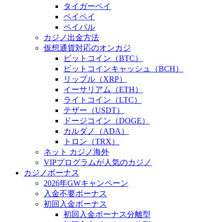
タイガーペイ
ペイペイ
ペイパル
カジノ出金方法
仮想通貨対応のオンカジ
ビットコイン（BTC）
ビットコインキャッシュ（BCH）
リップル（XRP）
イーサリアム（ETH）
ライトコイン（LTC）
テザー（USDT）
ドージコイン（DOGE）
カルダノ（ADA）
トロン（TRX）
ネット カジノ海外
VIPプログラムが人気のカジノ
カジノボーナス
2026年GWキャンペーン
入金不要ボーナス
初回入金ボーナス
初回入金ボーナス分離型