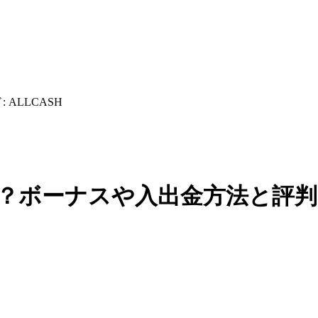
:
ALLCASH
徴は？ボーナスや入出金方法と評判ま