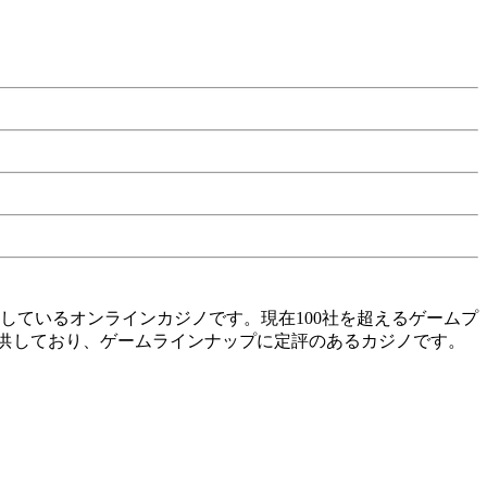
提供しているオンラインカジノです。現在100社を超えるゲームプ
提供しており、ゲームラインナップに定評のあるカジノです。