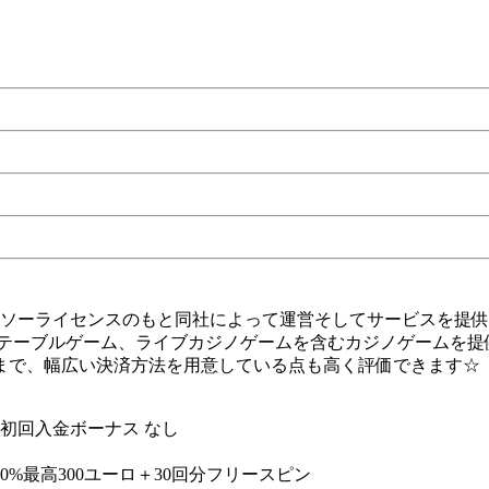
プン、キュラソーライセンスのもと同社によって運営そしてサービスを
ム、テーブルゲーム、ライブカジノゲームを含むカジノゲームを
まで、幅広い決済方法を用意している点も高く評価できます☆
初回入金ボーナス
なし
00%最高300ユーロ＋30回分フリースピン