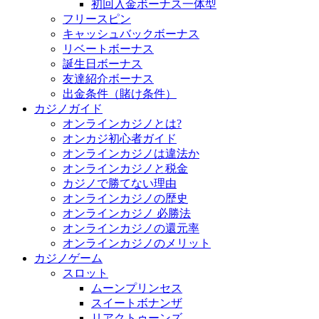
初回入金ボーナス一体型
フリースピン
キャッシュバックボーナス
リベートボーナス
誕生日ボーナス
友達紹介ボーナス
出金条件（賭け条件）
カジノガイド
オンラインカジノとは?
オンカジ初心者ガイド
オンラインカジノは違法か
オンラインカジノと税金
カジノで勝てない理由
オンラインカジノの歴史
オンラインカジノ 必勝法
オンラインカジノの還元率
オンラインカジノのメリット
カジノゲーム
スロット
ムーンプリンセス
スイートボナンザ
リアクトゥーンズ