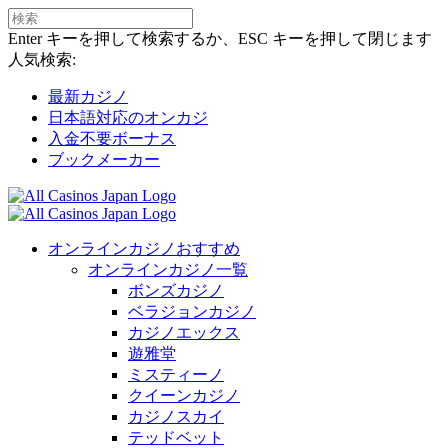
Enter キーを押して検索するか、ESC キーを押して閉じます
人気検索:
最新カジノ
日本語対応のオンカジ
入金不要ボーナス
ブックメーカー
オンラインカジノおすすめ
オンラインカジノ一覧
ボンズカジノ
ベラジョンカジノ
カジノエックス
遊雅堂
ミスティーノ
クイーンカジノ
カジノスカイ
テッドベット