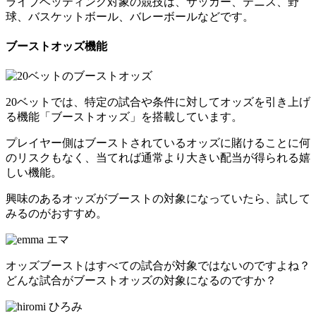
ライブベッティング対象の競技は、サッカー、テニス、野
球、バスケットボール、バレーボールなどです。
ブーストオッズ機能
20ベットでは、特定の試合や条件に対してオッズを引き上げ
る機能「ブーストオッズ」を搭載しています。
プレイヤー側はブーストされているオッズに賭けることに何
のリスクもなく、当てれば通常より大きい配当が得られる嬉
しい機能。
興味のあるオッズがブーストの対象になっていたら、試して
みるのがおすすめ。
エマ
オッズブーストはすべての試合が対象ではないのですよね？
どんな試合がブーストオッズの対象になるのですか？
ひろみ