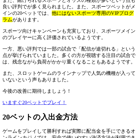
また、賭けられるスポーツとオッズの種類が多いという点も
良い評判でが多く見られました。また、スポーツベットがメ
インの20ベットでは、
他にはないスポーツ専用のVIPプログ
ラム
があります。
スポーツ向けキャンペーンも充実しており、スポーツメイン
のプレイヤーに高く評価されているようです。
一方、悪い評判では一部の試合で「配信が途切れる」という
点が挙げられていました。多くの方が視聴する注目の試合で
は、残念ながら負荷がかかり重くなることもあるようです。
また、スロットゲームのラインナップで人気の機種が入って
いないという声もありました。
今後の改善に期待しましょう！
いますぐ20ベットでプレイ！
20ベットの入出金方法
ゲームをプレイして勝利すれば実際に配当金を手にできるオ
ンラインカジノでは、安全で使いやすい決済方法が利用でき