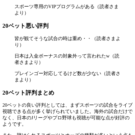
スポーツ専用のVIPプログラムがある（読者さま
より）
20ベット悪い評判
皆が観てそうな試合の時は重め・・（読者さまよ
り）
日本は入金ボーナスの対象外って言われたw（読
者さまより）
プレインゴー対応してるけど数が少ない（読者さ
まより）
20ベット評判まとめ
20ベットの良い評判としては、まずスポーツの試合をライブ
視聴できる点が多く挙げられていました。海外の試合だけで
なく、日本のJリーグやプロ野球も視聴が可能な点が好評の
ようです。