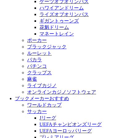
ゲーツオブオリンパス
ハワイアンドリーム
ライズオブオリンパス
ギガントゥーンズ
花魁ドリーム
マネートレイン
ポーカー
ブラックジャック
ルーレット
バカラ
パチンコ
クラップス
麻雀
ライブカジノ
オンラインカジノソフトウェア
ブックメーカーおすすめ
ワールドカップ
サッカー
Jリーグ
UEFAチャンピオンズリーグ
UEFAヨーロッパリーグ
プレミアリーグ