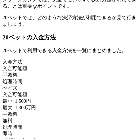
ることは重要なポイントです。
20ベットでは、どのような決済方法が利用できるか見て行き
ましょう。
20ベットの入金方法
20ベットで利用できる入金方法を一覧にまとめました。
入金方法
入金可能額
手数料
処理時間
ぺイズ
入金可能額
最小: 1,500円
最大: 1,300万円
手数料
無料
処理時間
即時