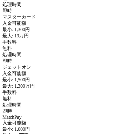
処理時間
即時
マスターカード
入金可能額
最小: 1,300円
最大: 19万円
手数料
無料
処理時間
即時
ジェットオン
入金可能額
最小: 1,500円
最大: 1,300万円
手数料
無料
処理時間
即時
MatchPay
入金可能額
最小: 1,000円