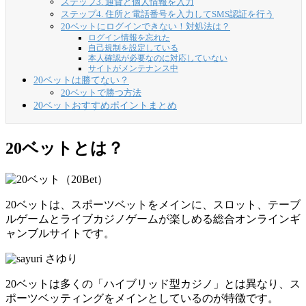
ステップ3. 通貨と個人情報を入力
ステップ4. 住所と電話番号を入力してSMS認証を行う
20ベットにログインできない！対処法は？
ログイン情報を忘れた
自己規制を設定している
本人確認が必要なのに対応していない
サイトがメンテナンス中
20ベットは勝てない？
20ベットで勝つ方法
20ベットおすすめポイントまとめ
20ベットとは？
20ベットは、スポーツベットをメインに、スロット、テーブ
ルゲームとライブカジノゲームが楽しめる総合オンラインギ
ャンブルサイトです。
さゆり
20ベットは多くの「ハイブリッド型カジノ」とは異なり、ス
ポーツベッティングをメインとしているのが特徴です。