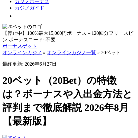
カジノボーナス
カジノガイド
【停止中】100%最大15,000円ボーナス＋120回分フリースピ
ン ボーナスコード: 不要
ボーナスゲット
オンラインカジノ
»
オンラインカジノ一覧
»
20ベット
最終更新: 2026年6月27日
20ベット（20Bet）の特徴
は？ボーナスや入出金方法と
評判まで徹底解説 2026年8月
【最新版】