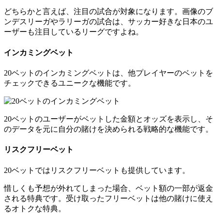
どちらかと言えば、注目の試合が対象になります。画像のブ
ンデスリーガやラリーガの試合は、サッカー好きな日本のユ
ーザーも注目しているリーグですよね。
インカミングベット
20ベットのインカミングベットは、他プレイヤーのベットを
チェックできるユニークな機能です。
20ベットのユーザーがベットした金額とオッズを表示し、そ
のデータを元に自分の賭けを決められる戦略的な機能です。
リスクフリーベット
20ベットではリスクフリーベットも提供しています。
惜しくも予想が外れてしまった場合、ベット額の一部が返金
される特典です。受け取ったフリーベットは他の賭けに使え
るオトクな特典。