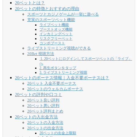
20ベットとは？
20ベットの特徴とおすすめの理由
スポーツとカジノゲームが一挙に遊べる
充実のスポーツベット機能
ライブベット機能
ブーストオッズ機能
インカミングベット
リスクフリーベット
コンボブースト
ライブストリーミング視聴ができる
20Bet 視聴方法
1. 20ベットにログインしてスポーツベットの「ライブ」
へ
2. 再生ボタンをタップ
3. ライブストリーミング視聴
20ベットのボーナス情報｜入金不要ボーナスは？
20ベット 入金不要ボーナス
20ベットのウェルカムボーナス
20ベットの評判や口コミ
20ベット良い評判
20ベット悪い評判
20ベット評判まとめ
20ベットの入出金方法
20ベットの入金方法
20ベットの出金方法
20ベットの出金上限額