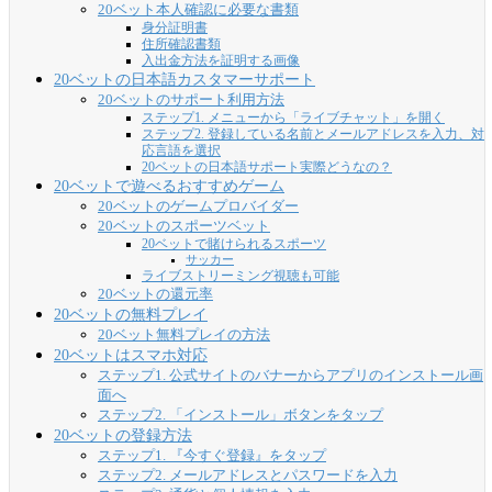
20ベット本人確認に必要な書類
身分証明書
住所確認書類
入出金方法を証明する画像
20ベットの日本語カスタマーサポート
20ベットのサポート利用方法
ステップ1. メニューから「ライブチャット」を開く
ステップ2. 登録している名前とメールアドレスを入力、対
応言語を選択
20ベットの日本語サポート実際どうなの？
20ベットで遊べるおすすめゲーム
20ベットのゲームプロバイダー
20ベットのスポーツベット
20ベットで賭けられるスポーツ
サッカー
ライブストリーミング視聴も可能
20ベットの還元率
20ベットの無料プレイ
20ベット無料プレイの方法
20ベットはスマホ対応
ステップ1. 公式サイトのバナーからアプリのインストール画
面へ
ステップ2. 「インストール」ボタンをタップ
20ベットの登録方法
ステップ1. 『今すぐ登録』をタップ
ステップ2. メールアドレスとパスワードを入力