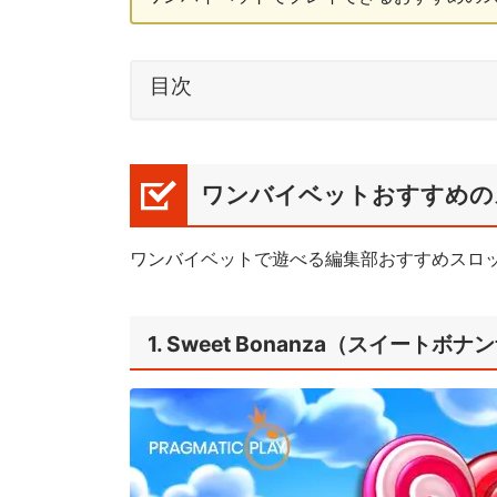
目次
ワンバイベットおすすめの
ワンバイベットで遊べる編集部おすすめスロ
1. Sweet Bonanza（スイートボナ