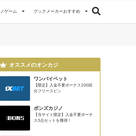
ノゲーム
ブックメーカーおすすめ
オススメのオンカジ
ワンバイベット
【限定】入金不要ボーナス200回
分フリースピン
ボンズカジノ
【当サイト限定】入金不要ボーナ
ス3点セットを獲得！