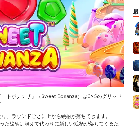
最
ボナンザ』（Sweet Bonanza）は6×5のグリッド
す。
なり、ラウンドごとに上から絵柄が落ちてきます。
たった絵柄は消えて代わりに新しい絵柄が落ちてくるた
す。