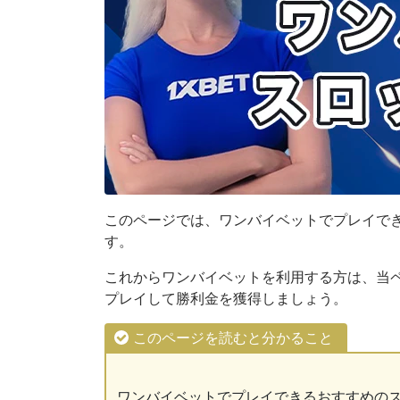
このページでは、ワンバイベットでプレイでき
す。
これからワンバイベットを利用する方は、当
プレイして勝利金を獲得しましょう。
このページを読むと分かること
ワンバイベットでプレイできるおすすめの