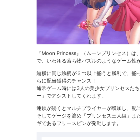
『Moon Princess』（ムーンプリンセ
で、いわゆる落ち物パズルのようなゲーム性
縦横に同じ絵柄が３つ以上揃うと勝利で、揃
らに配当獲得のチャンス！
通常ゲーム時には3人の美少女プリンセスた
ー」でアシストしてくれます。
連鎖が続くとマルチプライヤーが増加し、配当
そしてゲージを溜め「プリンセス三人組」ま
ギであるフリースピンが発動します。