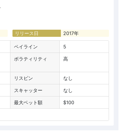
ス
リリース日
2017年
ペイライン
5
ボラティリティ
高
リスピン
なし
スキャッター
なし
最大ベット額
$100