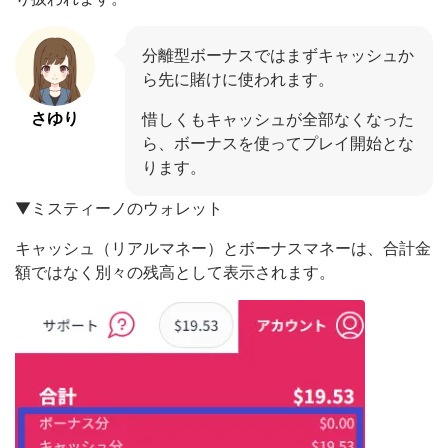
分離型ボーナスではまずキャッシュか
ら先に賭けに使われます。
さゆり
惜しくもキャッシュが全部なくなった
ら、ボーナスを使ってプレイ開始とな
ります。
▼ミスティーノのウォレット
キャッシュ（リアルマネー）とボーナスマネーは、合計金
額ではなく別々の残高として表示されます。