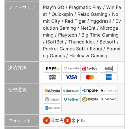
ソフトウェア
Play'n GO / Pragmatic Play / Win Fa
st / Quickspin / Relax Gaming / Noli
mit City / Red Tiger / Yggdrasil / Ev
olution Gaming / NetEnt / Microga
ming / Playtech / Big Time Gaming
/ iSoftBet / Thunderkick / Betsoft /
Pocket Games Soft / Ezugi / Boomi
ng Games / Hacksaw Gaming
決済方法
仮想通貨
ウォレット
日本円
米ドル