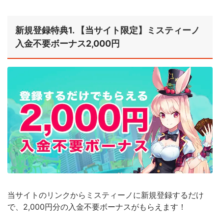
新規登録特典1. 【当サイト限定】ミスティーノ
入金不要ボーナス2,000円
当サイトのリンクからミスティーノに新規登録するだけ
で、2,000円分の入金不要ボーナスがもらえます！