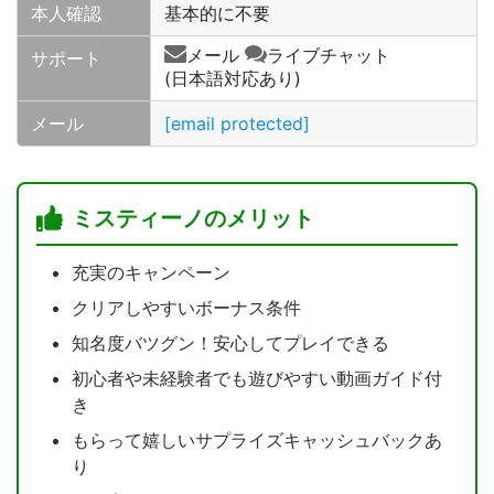
本人確認
基本的に不要
メール
ライブチャット
サポート
(日本語対応あり)
メール
[email protected]
ミスティーノのメリット
充実のキャンペーン
クリアしやすいボーナス条件
知名度バツグン！安心してプレイできる
初心者や未経験者でも遊びやすい動画ガイド付
き
もらって嬉しいサプライズキャッシュバックあ
り