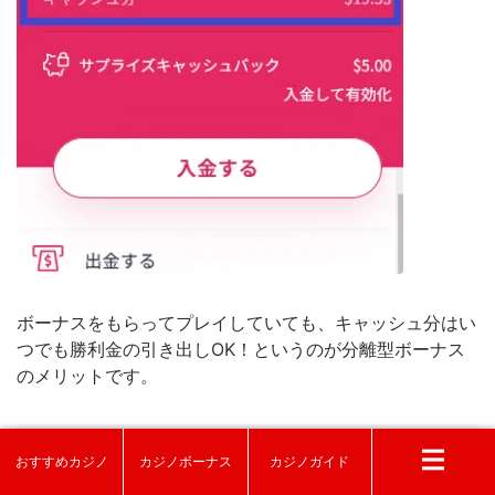
ボーナスをもらってプレイしていても、キャッシュ分はい
つでも勝利金の引き出しOK！というのが分離型ボーナス
のメリットです。
ミスティーノ初回入金ボーナス賭け条件は25倍
おすすめカジノ
カジノボーナス
カジノガイド