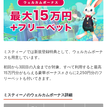
ミスティーノでは新規登録特典として、ウェルカムボーナ
スも用意しています。
初回から3回目の入金までが対象、すべて利用すると最高
15万円分がもらえる豪華ボーナス♬さらに2,250円分のフ
リーベットも付いてきます。
ミスティーノのウェルカムボーナス詳細