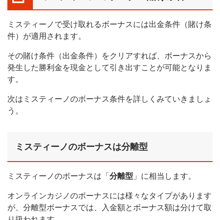
ミスティーノで受け取れるボーナスには出金条件（賭け条
件）が適用されます。
その賭け条件（出金条件）をクリアすれば、ボーナスから
発生した勝利金を現金として引き出すことが可能となりま
す。
次はミスティーノのボーナス条件を詳しくみていきましょ
う。
ミスティーノのボーナスは分離型
ミスティーノのボーナスは「
分離型
」に相当します。
オンラインカジノのボーナスには様々なタイプがあります
が、分離型ボーナスでは、入金額とボーナス額は分けて取
り扱われます。