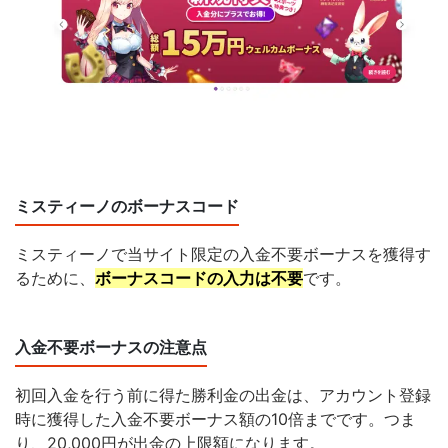
ミスティーノのボーナスコード
ミスティーノで当サイト限定の入金不要ボーナスを獲得す
るために、
ボーナスコードの入力は不要
です。
入金不要ボーナスの注意点
初回入金を行う前に得た勝利金の出金は、アカウント登録
時に獲得した入金不要ボーナス額の10倍までです。つま
り、20,000円が出金の上限額になります。