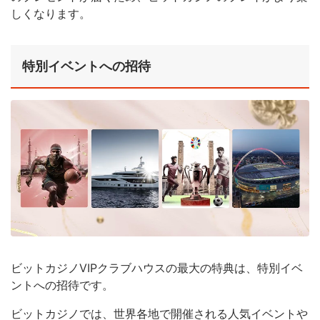
しくなります。
特別イベントへの招待
ビットカジノVIPクラブハウスの最大の特典は、特別イベ
ントへの招待です。
ビットカジノでは、世界各地で開催される人気イベントや