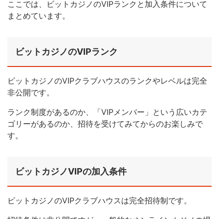
ここでは、ビットカジノのVIPランクと加入条件について
まとめています。
ビットカジノのVIPランク
ビットカジノのVIPクラブハウスのランクやレベルは完全
非公開です。
ランク制度があるのか、「VIPメンバー」という広いカテ
ゴリーがあるのか、招待を受けてみてからのお楽しみで
す。
ビットカジノVIPの加入条件
ビットカジノのVIPクラブハウスは完全招待制です。