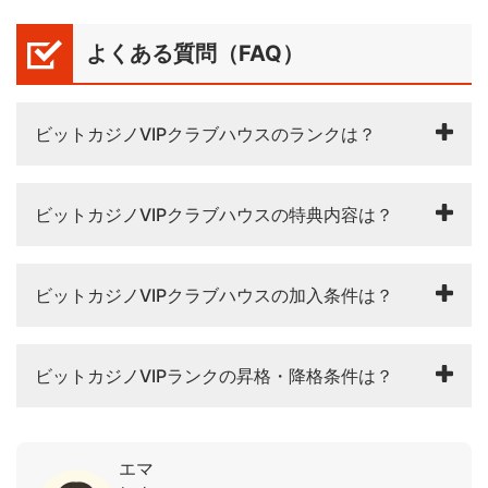
よくある質問（FAQ）
ビットカジノVIPクラブハウスのランクは？
ビットカジノVIPクラブハウスの特典内容は？
ビットカジノVIPクラブハウスの加入条件は？
ビットカジノVIPランクの昇格・降格条件は？
エマ