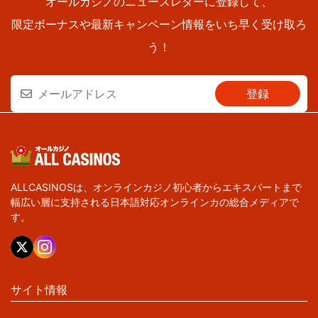
オールカジノのニュースレターに登録して、
限定ボーナスや最新キャンペーン情報をいち早く受け取ろ
う！
ALLCASINOSは、オンラインカジノ初心者からエキスパートまで
幅広い層に支持される日本語対応オンラインカの総合メディアで
す。
サイト情報