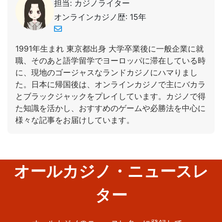
担当: カジノライター
オンラインカジノ歴: 15年
1991年生まれ 東京都出身 大学卒業後に一般企業に就
職、そのあと語学留学でヨーロッパに滞在している時
に、現地のゴージャスなランドカジノにハマりまし
た。日本に帰国後は、オンラインカジノで主にバカラ
とブラックジャックをプレイしています。カジノで得
た知識を活かし、おすすめのゲームや必勝法を中心に
様々な記事をお届けしています。
オールカジノ・ニュースレ
ター