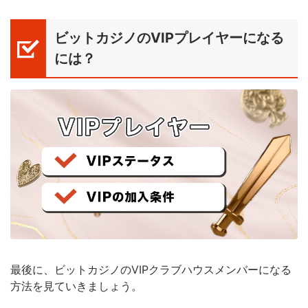
ビットカジノのVIPプレイヤーになる
には？
最後に、ビットカジノのVIPクラブハウスメンバーになる
方法を見ていきましょう。