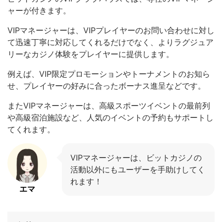
ャーが付きます。
VIPマネージャーは、VIPプレイヤーのお問い合わせに対し
て迅速丁寧に対応してくれるだけでなく、よりラグジュア
リーなカジノ体験をプレイヤーに提供します。
例えば、VIP限定プロモーションやトーナメントのお知ら
せ、プレイヤーの好みに合ったボーナス進呈などです。
またVIPマネージャーは、高級スポーツイベントの最前列
や高級宿泊施設など、人気のイベントの予約もサポートし
てくれます。
VIPマネージャーは、ビットカジノの
活動以外にもユーザーを手助けしてく
れます！
エマ