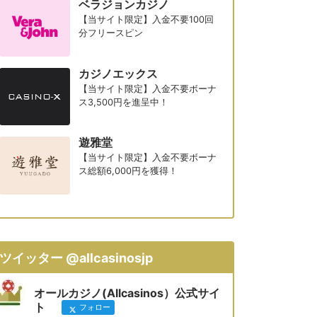
ベラジョンカジノ
【当サイト限定】入金不要100回
分フリースピン
カジノエックス
【当サイト限定】入金不要ボーナ
ス3,500円を進呈中！
遊雅堂
【当サイト限定】入金不要ボーナ
ス総額6,000円を獲得！
ツイッター @allcasinosjp
オールカジノ(Allcasinos）公式サイ
ト
フォロー