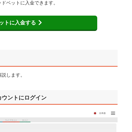
ッドベットに入金できます。
ットに入金する
解説します。
アカウントにログイン