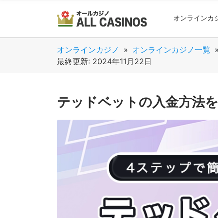
オンラインカ
オンラインカジノ
»
オンラインカジノ一覧
最終更新: 2024年11月22日
テッドベットの入金方法を徹