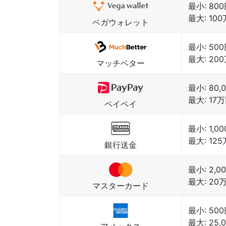
最小: 80
最大: 10
ベガウォレット
最小: 50
最大: 20
マッチベター
最小: 80,
最大: 17
ペイペイ
最小: 1,0
最大: 12
銀行送金
最小: 2,0
最大: 20
マスターカード
最小: 50
最大: 25,