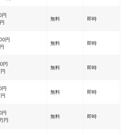
00円
無料
即時
万円
500円
無料
即時
万円
00円
無料
即時
万円
00円
無料
即時
万円
00円
無料
即時
0万円