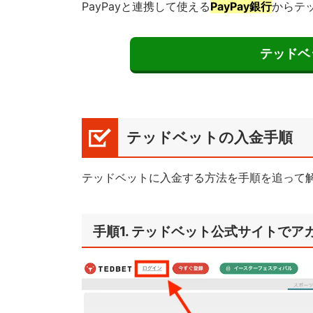
PayPayと連携して使える
PayPay銀行
からテ
テッドベ
テッドベットの入金手順
テッドベットに入金する方法を手順を追って
手順1. テッドベット公式サイトで