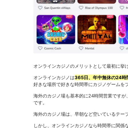
オンラインカジノのメリットとして最初に挙
オンラインカジノは
365日、年中無休の24時
好きな場所で好きな時間帯にカジノゲームを
海外のカジノ場も基本的に24時間営業ですが
です。
海外のカジノ場は、早朝など空いているテー
しかし、オンラインカジノなら時間帯に関係