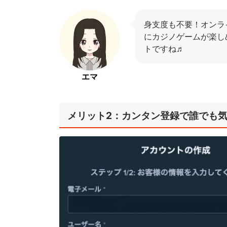
身支度も不要！オンラ
にカジノゲームが楽し
トですね♬
エマ
メリット2：カンタン登録で誰でも