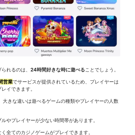
げられるのは、
24時間好きな時に遊べる
ことでしょう。
間営業
でサービスが提供されているため、プレイヤーは
プレイできます。
、大きな違いは遊べるゲームの種類やプレイヤーの人数
ブルやプレイヤーが少ない時間帯があります。
なく全てのカジノゲームがプレイできます。