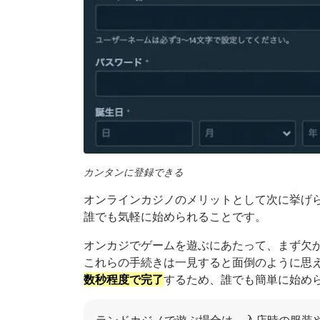
カンタンに登録できる
オンラインカジノのメリットとして次に挙げ
誰でも気軽に始められることです。
オンカジでゲームを遊ぶにあたって、まず欠
これらの手続きは一見すると面倒のように思
数秒程度で完了
するため、誰でも簡単に始め