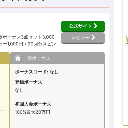
公式サイト
ボーナス3点セット3,000
レビュー
1,000円＋20回分スピン
一般ボーナス
ボーナスコード: なし
登録ボーナス
ナ
なし
＋
初回入金ボーナス
100%最大20万円