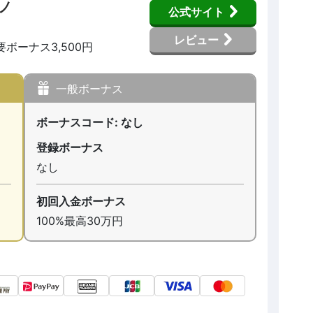
ノ
公式サイト
レビュー
ボーナス3,500円
一般ボーナス
ボーナスコード: なし
登録ボーナス
なし
初回入金ボーナス
100%最高30万円