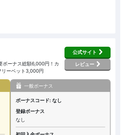
公式サイト
ボーナス総額6,000円！カ
レビュー
フリーベット3,000円
一般ボーナス
ボーナスコード: なし
登録ボーナス
リ
なし
初回入金ボーナス