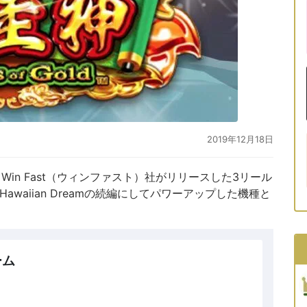
2019年12月18日
、Win Fast（ウィンファスト）社がリリースした3リール
awaiian Dreamの続編にしてパワーアップした機種と
ーム