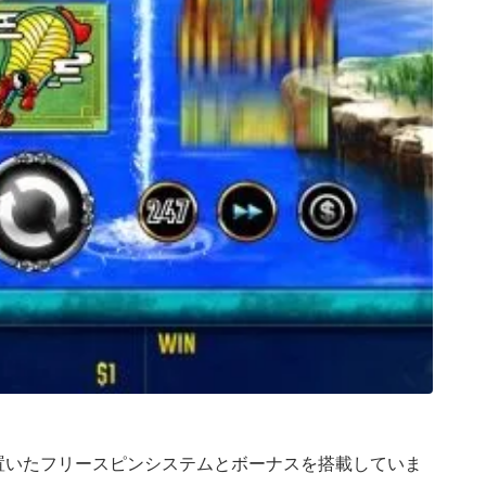
置いたフリースピンシステムとボーナスを搭載していま