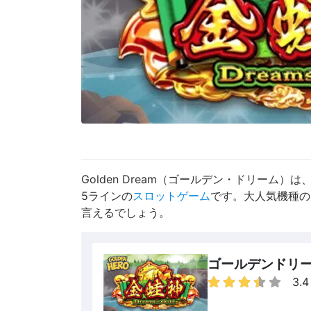
Golden Dream（ゴールデン・ドリーム）は
5ラインの
スロットゲーム
です。大人気機種のH
言えるでしょう。
ゴールデンドリ
3.4