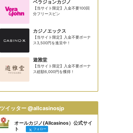
ベラジョンカジノ
【当サイト限定】入金不要100回
分フリースピン
カジノエックス
【当サイト限定】入金不要ボーナ
ス3,500円を進呈中！
遊雅堂
【当サイト限定】入金不要ボーナ
ス総額6,000円を獲得！
ツイッター @allcasinosjp
オールカジノ(Allcasinos）公式サイ
ト
フォロー