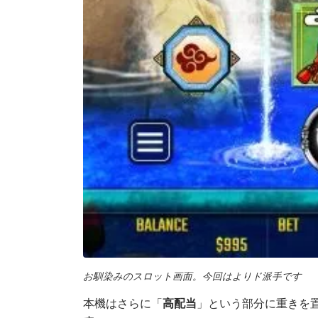
お馴染みのスロット画面。今回はよりド派手です
本機はさらに「
高配当
」という部分に重きを