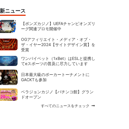
#ワンダーカジノ #スロット #トーナ
メント
新ニュース
Twitter
【ボンズカジノ】UEFAチャンピオンズリ
ーグ関連プロモ開催中
オールカジノ(Allcasinos）公式サイ
OGアフィリエイト・メディア・オブ・
ト
ザ・イヤー2024【サイトデザイン賞】を
受賞
@allcasinosjp
·
9 7月 2025
【コニベット】お友達紹介キャン
ワンバイベット（1xBet）はESLと提携し
ペーン♬
てeスポーツの普及に尽力しています
日本最大級のポーカートーナメントに
紹介した方も、された方もボーナスゲ
GACKTも参加
ット！お友達と100ドルの報酬をシェ
アしよう✨
ベラジョンカジノ【パチンコ館】グラン
ドオープン
レビュー➡ https://bit.ly/3Hnex4l
すべてのニュースをチェック
公式サイト➡https://bit.ly/3HkGMkb
#友達紹介キャンペーン #100ドル進呈
#コニベット