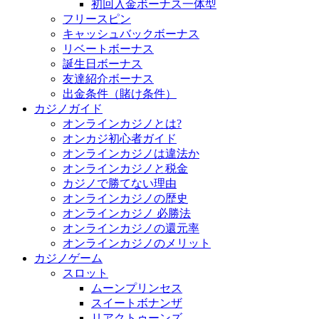
初回入金ボーナス一体型
フリースピン
キャッシュバックボーナス
リベートボーナス
誕生日ボーナス
友達紹介ボーナス
出金条件（賭け条件）
カジノガイド
オンラインカジノとは?
オンカジ初心者ガイド
オンラインカジノは違法か
オンラインカジノと税金
カジノで勝てない理由
オンラインカジノの歴史
オンラインカジノ 必勝法
オンラインカジノの還元率
オンラインカジノのメリット
カジノゲーム
スロット
ムーンプリンセス
スイートボナンザ
リアクトゥーンズ